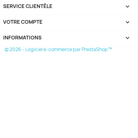
SERVICE CLIENTÈLE

VOTRE COMPTE

INFORMATIONS
keyboard_arrow_down
© 2026 - Logiciel e-commerce par PrestaShop™