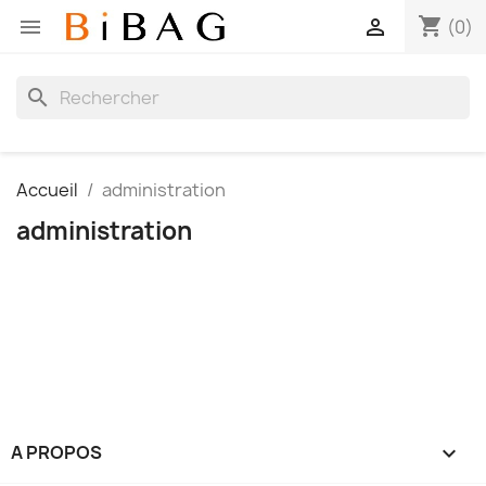
shopping_cart


(0)
search
Accueil
administration
administration
A PROPOS
