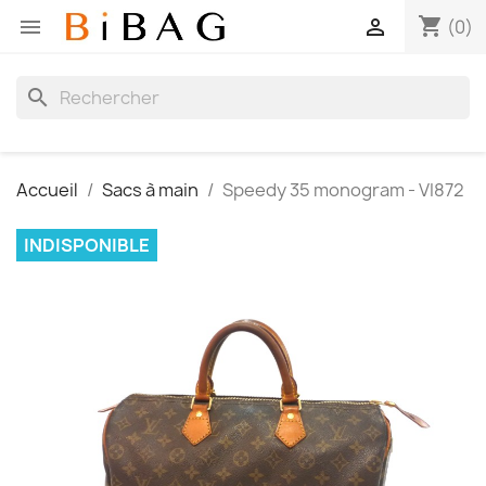
shopping_cart


(0)
search
Accueil
Sacs à main
Speedy 35 monogram - VI872
INDISPONIBLE