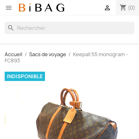
shopping_cart


(0)
search
Accueil
Sacs de voyage
Keepall 55 monogram -
FC893
INDISPONIBLE